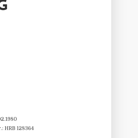
G
02.1980
r.: HRB 128364