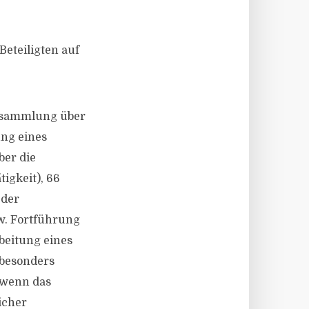
eteiligten auf
ersammlung über
ung eines
ber die
igkeit), 66
 der
zw. Fortführung
beitung eines
 besonders
 wenn das
icher