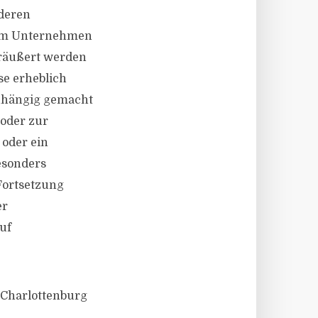
nderen
sem Unternehmen
eräußert werden
se erheblich
anhängig gemacht
 oder zur
 oder ein
esonders
Fortsetzung
er
uf
t Charlottenburg