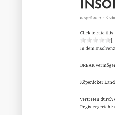
INSO
8. April 2019
5 Min
Click to rate this 
[T
In dem Insolven
BREAK Vermögens
Köpenicker Lands
vertreten durch
Registergericht: