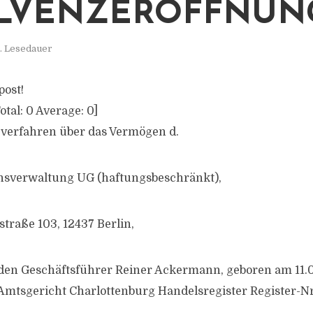
LVENZERÖFFNUN
. Lesedauer
post!
otal:
0
Average:
0
]
zverfahren über das Vermögen d.
verwaltung UG (haftungsbeschränkt),
traße 103, 12437 Berlin,
 den Geschäftsführer Reiner Ackermann, geboren am 11.
 Amtsgericht Charlottenburg Handelsregister Register-N