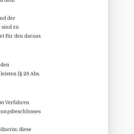
nd dem
und der
 sind zu
et für den daraus
rden
eisten (§ 28 Abs.
dem Verfahren
nungsbeschlusses
dnerin; diese