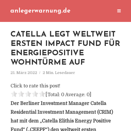
anlegerwarnung.de
CATELLA LEGT WELTWEIT
ERSTEN IMPACT FUND FÜR
ENERGIEPOSITIVE
WOHNTÜRME AUF
21. März 2022
2 Min. Lesedauer
Click to rate this post!
[Total:
0
Average:
0
]
Der Berliner Investment Manager Catella
Residential Investment Management (CRIM)
hat mit dem „Catella Elithis Energy Positive
Fund“ („CEEPF“) den weltweit ersten