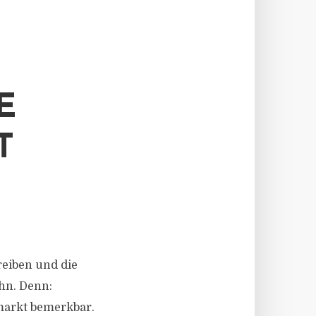
E
T
reiben und die
hn. Denn:
markt bemerkbar.