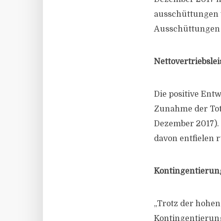
aus­schüttungen 
Aus­schüttungen 
Nettovertriebslei
Die positive Ent
Zunahme der Tota
Dezember 2017). D
davon entfielen r
Kontingentierung
„Trotz der hohe
Kontingentierung