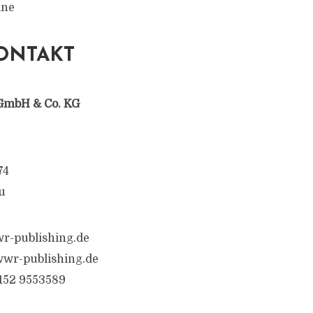
ine
ONTAKT
GmbH & Co. KG
74
u
r-publishing.de
wr-publishing.de
6152 9553589