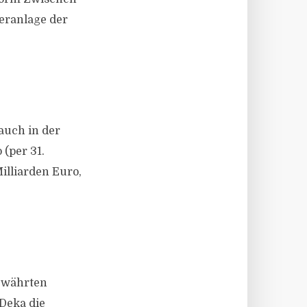
­­anlage der
auch in der
 (per 31.
illiarden Euro,
bewährten
 Deka die