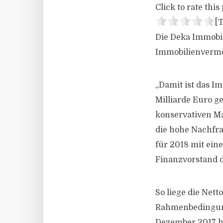
Click to rate this 
[T
Die Deka Immobil
Immobilienvermög
„Damit ist das 
Milliarde Euro ge
konservativen Man
die hohe Nachfra
für 2018 mit ein
Finanzvorstand d
So liege die Nett
Rahmen­­­bedingu
Dezember 2017 ha