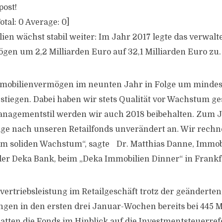
post!
otal:
0
Average:
0
]
ien wächst stabil weiter: Im Jahr 2017 legte das verwalt
en um 2,2 Milliarden Euro auf 32,1 Milliarden Euro zu.
Immobilienvermögen im neunten Jahr in Folge um mindes
stiegen. Dabei haben wir stets Qualität vor Wachstum ges
agement­­­­­­­­stil werden wir auch 2018 beibehalten. Zum
ge nach unseren Retailfonds un­ver­ändert an. Wir rech
em soliden Wachstum“, sagte Dr. Matthias Danne, Immob
er Deka Bank, beim „Deka Immobilien Dinner“ in Frankf
overtriebs­leistung im Retailgeschäft trotz der geänderten
ngen in den ersten drei Januar-Wochen bereits bei 445 M
tten die Fonds im Hinblick auf die Invest­ment­steuerr