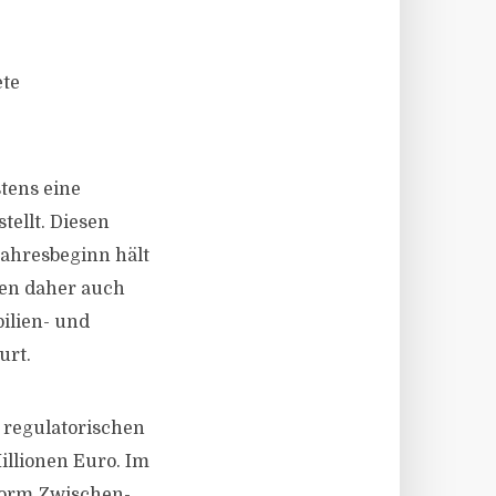
ete
tens eine
tellt. Diesen
 Jahresbeginn hält
nen daher auch
ilien- und
urt.
 regula­torischen
illionen Euro. Im
eform Zwischen­