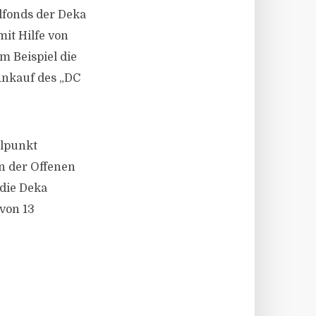
lfonds der Deka
it Hilfe von
 Beispiel die
Ankauf des „DC
elpunkt
n der Offenen
 die Deka
 von 13