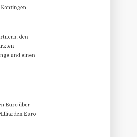
n Kontingen­
artnern, den
ärkten
änge und einen
en Euro über
Milliarden Euro