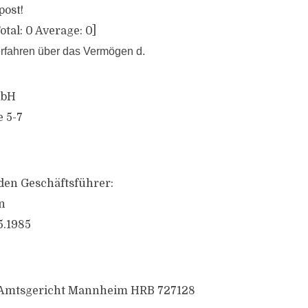
post!
otal:
0
Average:
0
]
rfahren über das Vermögen d.
mbH
 5-7
den Geschäftsführer:
n
5.1985
: Amtsgericht Mannheim HRB 727128