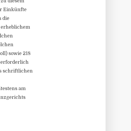
 zu diesem
r Einkünfte
 die
t erheblichem
olchen
olchen
oll) sowie 218
 erforderlich
s schriftlichen
ätestens am
venzgerichts