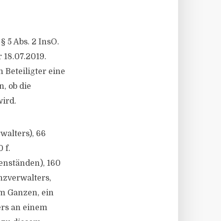
§ 5 Abs. 2 InsO.
 18.07.2019.
 Beteiligter eine
, ob die
ird.
walters), 66
 f.
enständen), 160
zverwalters,
m Ganzen, ein
ers an einem