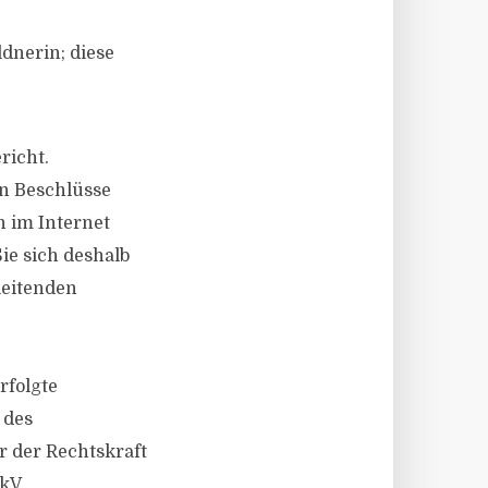
dnerin; diese
richt.
en Beschlüsse
h im Internet
ie sich deshalb
leitenden
rfolgte
 des
 der Rechtskraft
kV.