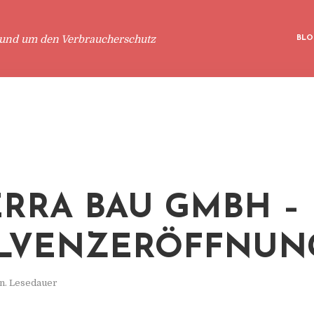
rund um den Verbraucherschutz
BLO
ERRA BAU GMBH –
LVENZERÖFFNUN
n. Lesedauer