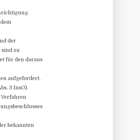
hrichtigung.
d dem
und der
 sind zu
et für den daraus
en aufgefordert,
bs. 3 InsO).
m Verfahren
nungsbeschlusses
ller bekannten