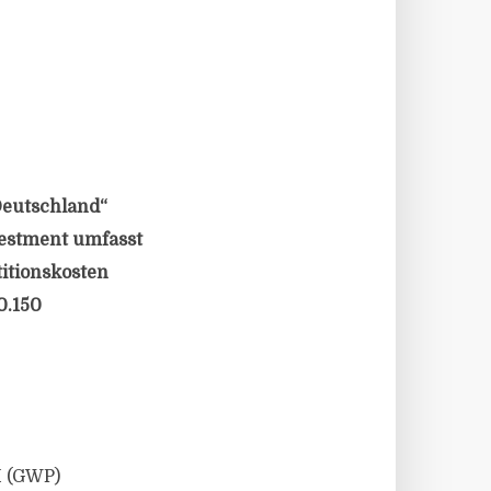
Deutschland“
vestment umfasst
itionskosten
0.150
H (GWP)