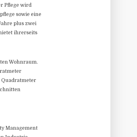
r Pflege wird
pflege sowie eine
Jahre plus zwei
etet ihrerseits
erten Wohnraum.
dratmeter
ro Quadratmeter
schnitten
erty Management