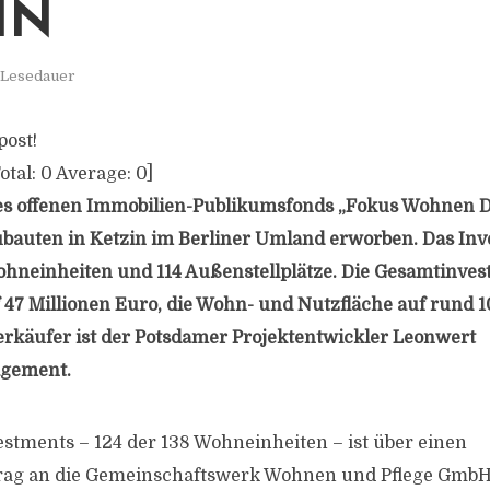
IN
 Lesedauer
post!
otal:
0
Average:
0
]
s offenen Immobilien-Publikumsfonds „Fokus Wohnen 
bauten in Ketzin im Berliner Umland erworben. Das In
hneinheiten und 114 Außenstellplätze. Die Gesamtinvest
f 47 Millionen Euro, die Wohn- und Nutzfläche auf rund 1
rkäufer ist der Potsdamer Projektentwickler Leonwert
gement.
estments – 124 der 138 Wohneinheiten – ist über einen
rag an die Gemeinschaftswerk Wohnen und Pflege Gmb