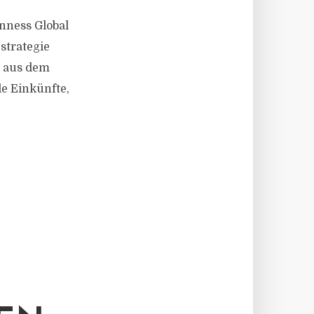
inness Global
strategie
n aus dem
le Einkünfte,