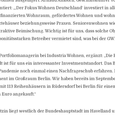
 Wohnen ausgelagert. Arnaud Ahlborn, Geschäftsführer v
ert: „,Der Fokus Wohnen Deutschland‘ investiert in al
i finanzierten Wohnraum, gefördertes Wohnen und wo
ztehäuser beziehungsweise Praxen. Seniorenwohnen wie
ttraktive Beimischung. Wichtig ist für uns, dass solche O
nitätsstarken Betreiber vermietet sind, was bei der GWP 
 Portfoliomanagerin bei Industria Wohnen, ergänzt: „Die 
 ist für uns ein interessanter Investmentstandort. Das
Pandemie noch einmal einen Nachfrageschub erfahren. K
ment im Großraum Berlin. Wir haben bereits im Septemb
it 113 Reihenhäusern in Rüdersdorf bei Berlin für eine
n Euro angekauft.“
etzin liegt westlich der Bundeshauptstadt im Havelland 