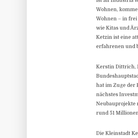
ist an Industria
Wohnen, kommenti
Wohnen – in fre
wie Kitas und Är
Ketzin ist eine a
erfahrenen und bo
Kerstin Dittrich,
Bundeshauptstadt
hat im Zuge der 
nächstes Invest
Neubauprojekte m
rund 51 Millione
Die Kleinstadt K