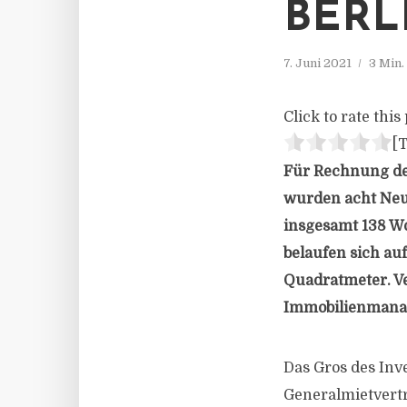
BERL
7. Juni 2021
3 Min.
Click to rate this 
[T
Für Rechnung de
wurden acht Neu
insgesamt 138 Wo
belaufen sich au
Quadratmeter. Ve
Immobilienmana
Das Gros des Inv
Generalmietvert