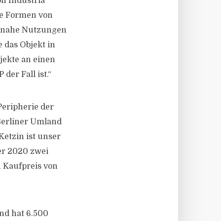
on Industria
le Formen von
hnnahe Nutzungen
 das Objekt in
bjekte an einen
der Fall ist.“
Peripherie der
 Berliner Umland
etzin ist unser
er 2020 zwei
n Kaufpreis von
und hat 6.500