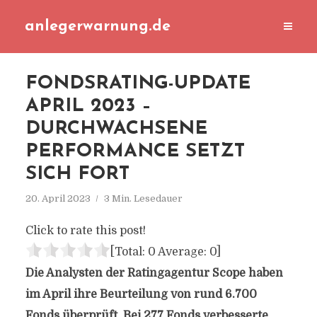
anlegerwarnung.de
FONDSRATING-UPDATE
APRIL 2023 –
DURCHWACHSENE
PERFORMANCE SETZT
SICH FORT
20. April 2023
3 Min. Lesedauer
Click to rate this post!
[Total:
0
Average:
0
]
Die Analysten der Ratingagentur Scope haben
im April ihre Beurteilung von rund 6.700
Fonds überprüft. Bei 277 Fonds verbesserte