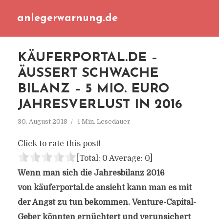
anlegerwarnung.de
KÄUFERPORTAL.DE –
ÄUSSERT SCHWACHE B
ILANZ – 5 MIO. EURO J
AHRESVERLUST IN 2016
30. August 2018
4 Min. Lesedauer
Click to rate this post!
[Total:
0
Average:
0
]
Wenn man sich die Jahresbilanz 2016
von käuferportal.de ansieht kann man es mit
der Angst zu tun bekommen. Venture-Capital-
Geber könnten ernüchtert und verunsichert