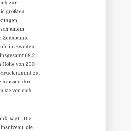
ich zur
die größten
nkungen
isch einem
he Zeitspanne
äufe im zweiten
 insgesamt 68,3
in Höhe von 200
fsdruck nimmt zu,
e müssen ihre
n sie von sich
k, sagt: „Die
insniveau, die