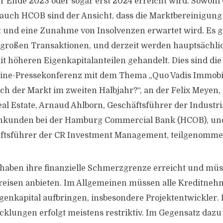
 Ende 2023 oder sogar erst 2024 erreicht wird. Sowohl
auch HCOB sind der Ansicht, dass die Marktbereinigung
t und eine Zunahme von Insolvenzen erwartet wird. Es 
großen Transaktionen, und derzeit werden hauptsächlic
t höheren Eigenkapitalanteilen gehandelt. Dies sind di
line-Pressekonferenz mit dem Thema „Quo Vadis Immobi
ich der Markt im zweiten Halbjahr?“, an der Felix Meyen
eal Estate, Arnaud Ahlborn, Geschäftsführer der Industr
enkunden bei der Hamburg Commercial Bank (HCOB), un
häftsführer der CR Investment Management, teilgenomme
 haben ihre finanzielle Schmerzgrenze erreicht und müs
reisen anbieten. Im Allgemeinen müssen alle Kreditneh
genkapital aufbringen, insbesondere Projektentwickler.
cklungen erfolgt meistens restriktiv. Im Gegensatz daz