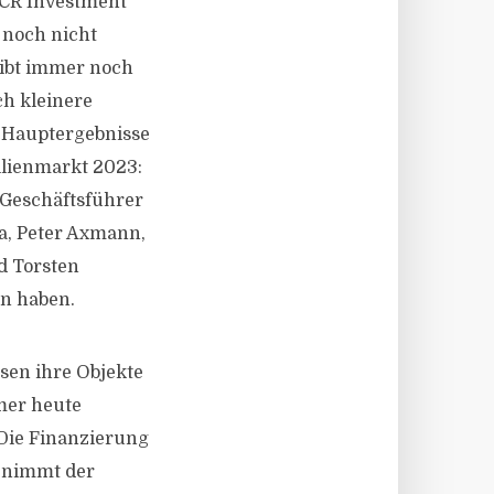
 CR Investment
 noch nicht
gibt immer noch
h kleinere
e Hauptergebnisse
lienmarkt 2023:
, Geschäftsführer
ia, Peter Axmann,
d Torsten
n haben.
sen ihre Objekte
mer heute
 Die Finanzierung
u nimmt der