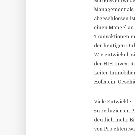
Marktes entweder
Management als 
abgeschlossen is
einen Mangel an 
Transaktionen mi
der heutigen On
Wie entwickelt s
der HIH Invest R
Leiter Immobili
Hollstein, Gesc
Viele Entwickler
zu reduzierten P
deutlich mehr Ei
von Projektentwi