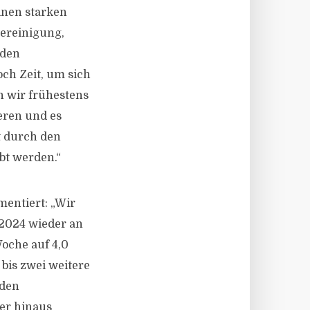
inen starken
bereinigung,
 den
ch Zeit, um sich
n wir frühestens
ieren und es
t durch den
bt werden.“
entiert: „Wir
 2024 wieder an
Woche auf 4,0
bis zwei weitere
 den
er hinaus