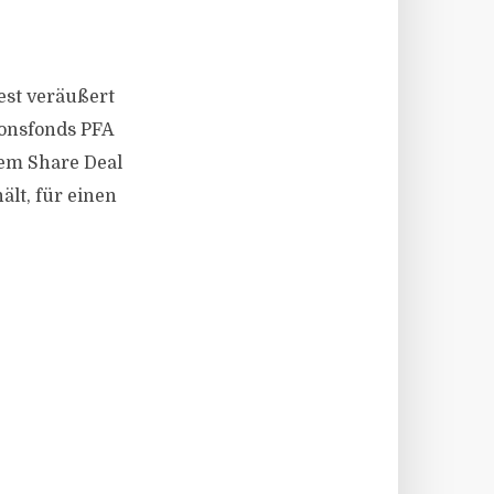
vest veräußert
ionsfonds PFA
nem Share Deal
ält, für einen