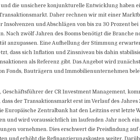
n und die unsichere konjunkturelle Entwicklung haben e
 Transaktionsmarkt. Daher rechnen wir mit einer Markt
r Insolvenzen und Abschlägen von bis zu 30 Prozent bei
. Nach zwölf Jahren des Booms benötigt die Branche no
ität anzupassen. Eine Aufhellung der Stimmung erwarte
zt, dass sich Inflation und Zinsniveau bis dahin stabilis
saktionen als Referenz gibt. Das Angebot wird zunächs
on Fonds, Bauträgern und Immobilienunternehmen bele
n, Geschäftsführer der CR Investment Management, komm
 dass der Transaktionsmarkt erst im Verlauf des Jahres
ie Europäische Zentralbank hat den Leitzins erst letzte 
n und wird voraussichtlich im laufenden Jahr noch ein 
ungen vornehmen. Dies erschwert die Preisfindung auf
en und erhöht die Refinanzierungskosten weiter. Darüb