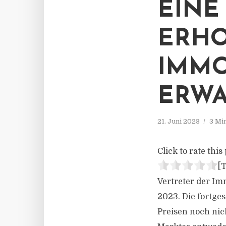
EINE
ERHO
IMMO
ERWA
21. Juni 2023
3 Mi
Click to rate this 
[T
Vertreter der Im
2023. Die fortge
Preisen noch nich