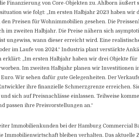
e Finanzierung von Core-Objekten zu. Ahlborn äußert s
uation wie folgt: „Im ersten Halbjahr 2023 haben wir 
 den Preisen für Wohnimmobilien gesehen. Die Preisse
h im zweiten Halbjahr. Die Preise nähern sich asymptot
ist ungewiss, wann dieser erreicht wird. Eine realistisc
der im Laufe von 2024.“ Industria plant verstärkte Ank
 erklärt: „Im ersten Halbjahr haben wir drei Objekte für
rworben. Im zweiten Halbjahr planen wir Investitionen 
n Euro. Wir sehen dafür gute Gelegenheiten. Der Verkau
twickler ihre finanzielle Schmerzgrenze erreichen. Si
 und sich auf Preisnachlässe einlassen. Teilweise komme
nd passen ihre Preisvorstellungen an.“
eiter Immobilienkunden bei der Hamburg Commercial Ban
e Immobilienwirtschaft bleiben verhalten. Das aktuelle Z