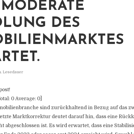
 MODERATE
LUNG DES
BILIENMARKTES
RTET.
n. Lesedauer
post!
otal:
0
Average:
0
]
mobilienbranche sind zurückhaltend in Bezug auf das zw
setzte Marktkorrektur deutet darauf hin, dass eine Rückk
t abgeschlossen ist. Es wird erwartet, dass eine Stabilis