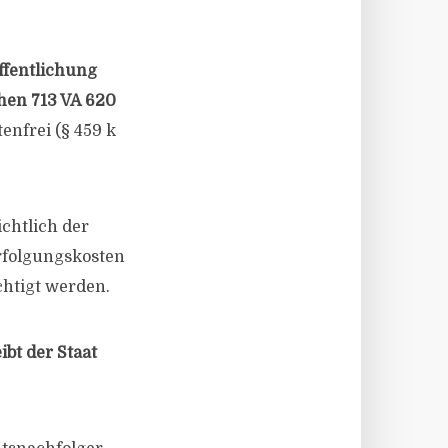
ffentlichung
chen 713 VA 620
enfrei (§ 459 k
chtlich der
rfolgungskosten
htigt werden.
bt der Staat