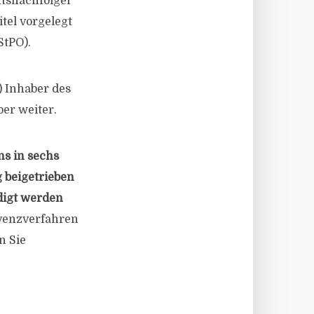
htsnachfolger
tel vorgelegt
StPO).
) Inhaber des
ber weiter.
ns in sechs
 beigetrieben
digt werden
lvenzverfahren
n Sie