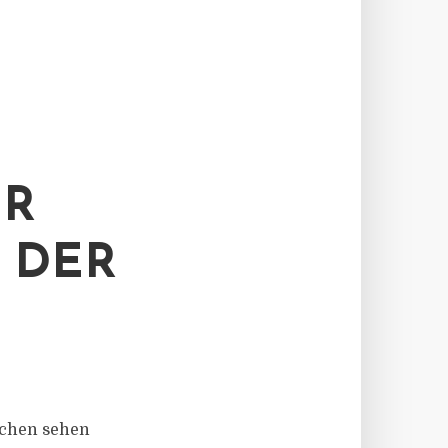
ER
 DER
tschen sehen