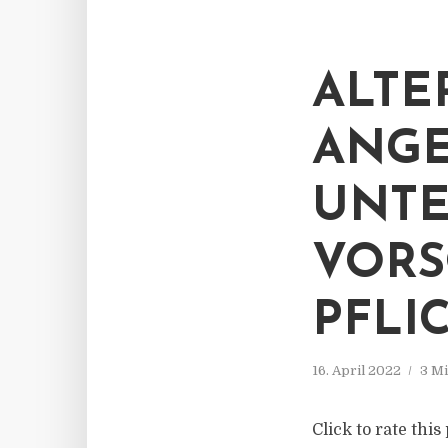
ALTE
ANGE
UNTE
VORS
PFLI
16. April 2022
3 Mi
Click to rate thi