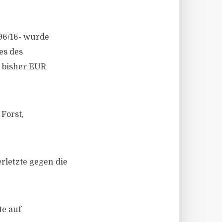
996/16- wurde
es des
n bisher EUR
Forst,
rletzte gegen die
te auf