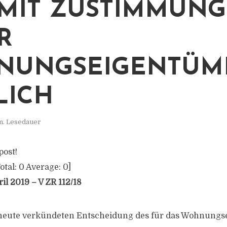
MIT ZUSTIMMUNG
R
NUNGSEIGENTÜM
LICH
n. Lesedauer
post!
otal:
0
Average:
0
]
ril 2019 – V ZR 112/18
heute verkündeten Entscheidung des für das Wohnung