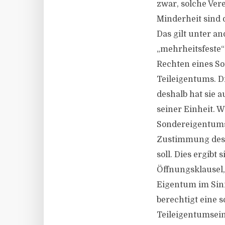
zwar, solche Ver
Minderheit sind 
Das gilt unter a
„mehrheitsfeste“
Rechten eines S
Teileigentums. Di
deshalb hat sie 
seiner Einheit. W
Sondereigentums 
Zustimmung des 
soll. Dies ergib
Öffnungsklausel,
Eigentum im Sinn
berechtigt eine s
Teileigentumsei