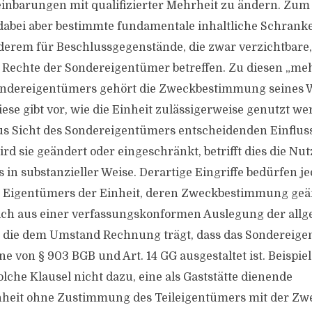
einbarungen mit qualifizierter Mehrheit zu ändern. Zum
dabei aber bestimmte fundamentale inhaltliche Schrank
nderem für Beschlussgegenstände, die zwar verzichtbare,
 Rechte der Sondereigentümer betreffen. Zu diesen „meh
ondereigentümers gehört die Zweckbestimmung seines
ese gibt vor, wie die Einheit zulässigerweise genutzt we
aus Sicht des Sondereigentümers entscheidenden Einflus
ird sie geändert oder eingeschränkt, betrifft dies die Nu
in substanzieller Weise. Derartige Eingriffe bedürfen je
Eigentümers der Einheit, deren Zweckbestimmung geä
t sich aus einer verfassungskonformen Auslegung der all
 die dem Umstand Rechnung trägt, dass das Sondereige
e von § 903 BGB und Art. 14 GG ausgestaltet ist. Beispie
olche Klausel nicht dazu, eine als Gaststätte dienende
nheit ohne Zustimmung des Teileigentümers mit der 