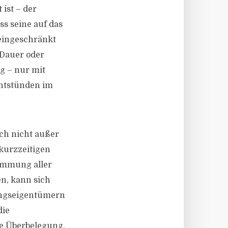
ist – der
ss seine auf das
eingeschränkt
 Dauer oder
g – nur mit
ntstünden im
ch nicht außer
 kurzzeitigen
immung aller
en, kann sich
ungseigentümern
die
e Überbelegung,