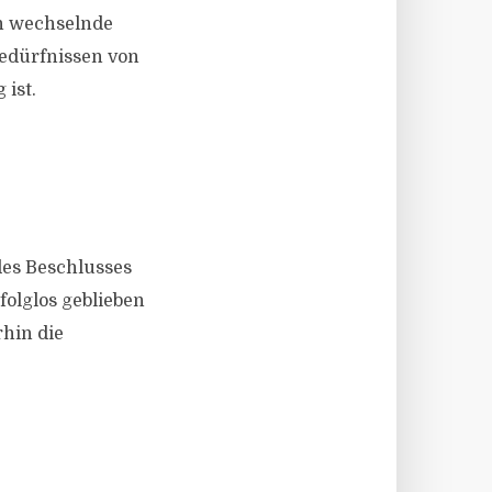
ch wechselnde
bedürfnissen von
ist.
des Beschlusses
olglos geblieben
rhin die