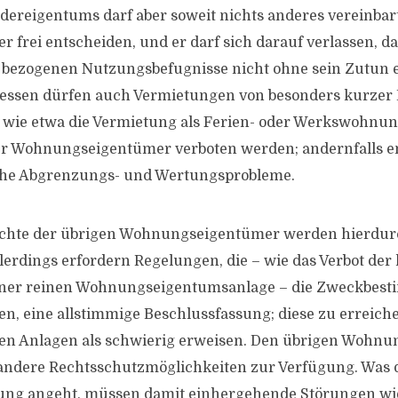
ereigentums darf aber soweit nichts anderes vereinbart 
 frei entscheiden, und er darf sich darauf verlassen, da
bezogenen Nutzungsbefugnisse nicht ohne sein Zutun 
dessen dürfen auch Vermietungen von besonders kurzer
 wie etwa die Vermietung als Ferien- oder Werkswohnun
r Wohnungseigentümer verboten werden; andernfalls e
che Abgrenzungs- und Wertungsprobleme.
chte der übrigen Wohnungseigentümer werden hierdur
llerdings erfordern Regelungen, die – wie das Verbot der
iner reinen Wohnungseigentumsanlage – die Zweckbest
fen, eine allstimmige Beschlussfassung; diese zu erreich
ren Anlagen als schwierig erweisen. Den übrigen Wohn
 andere Rechtsschutzmöglichkeiten zur Verfügung. Was 
ung angeht, müssen damit einhergehende Störungen wi