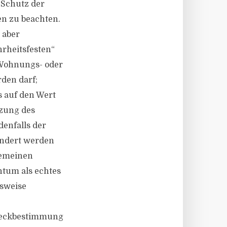
 Schutz der
en zu beachten.
 aber
rheitsfesten“
 Wohnungs- oder
rden darf;
s auf den Wert
tzung des
denfalls der
ndert werden
gemeinen
ntum als echtes
lsweise
Zweckbestimmung