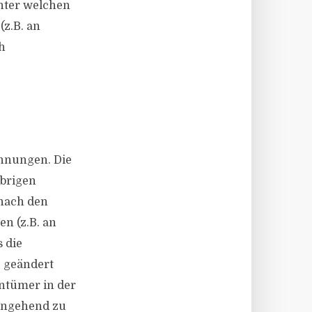
unter welchen
z.B. an
h
hnungen. Die
übrigen
nach den
n (z.B. an
s die
e geändert
ntümer in der
ingehend zu