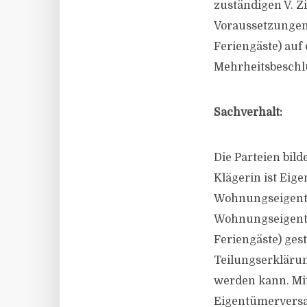
zuständigen V. Z
Voraussetzungen
Feriengäste) auf
Mehrheitsbeschl
Sachverhalt:
Die Parteien bi
Klägerin ist Eig
Wohnungseigentü
Wohnungseigentü
Feriengäste) gest
Teilungserklärun
werden kann. Mi
Eigentümerversa