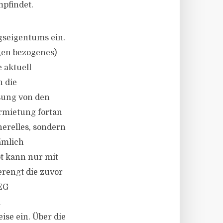
mpfindet.
seigentums ein.
ngen bezogenes)
 aktuell
 die
sung von den
rmietung fortan
erelles, sondern
ämlich
ot kann nur mit
rengt die zuvor
WEG
m
ise ein. Über die