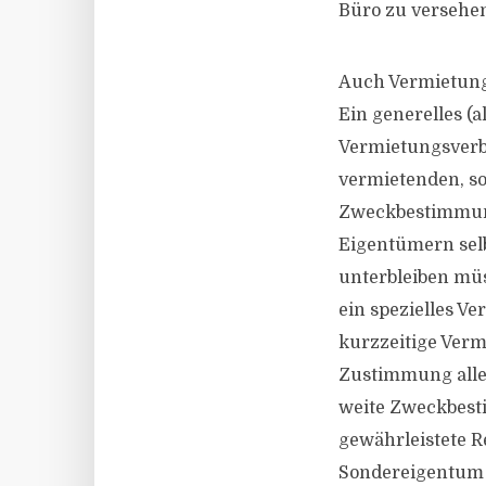
Büro zu versehen
Auch Vermietung
Ein generelles (
Vermietungsverbo
vermietenden, s
Zweckbestimmung
Eigentümern sel
unterbleiben mü
ein spezielles V
kurzzeitige Verm
Zustimmung alle
weite Zweckbesti
gewährleistete 
Sondereigentum n