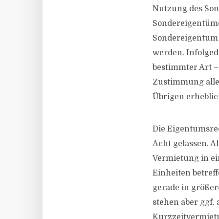
Nutzung des Sond
Sondereigentümer
Sondereigentum 
werden. Infolge
bestimmter Art –
Zustimmung alle
Übrigen erhebli
Die Eigentumsre
Acht gelassen. A
Vermietung in e
Einheiten betref
gerade in größe
stehen aber ggf.
Kurzzeitvermiet