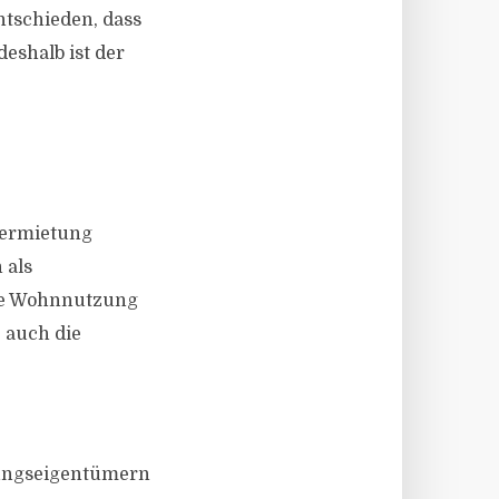
entschieden, dass
deshalb ist der
Vermietung
 als
ge Wohnnutzung
 auch die
nungseigentümern