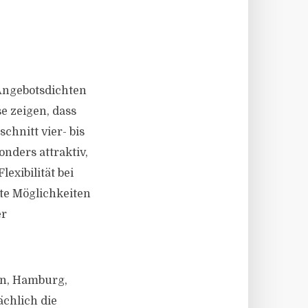
 Angebotsdichten
 zeigen, dass
chnitt vier- bis
nders attraktiv,
exibilität bei
nte Möglichkeiten
er
en, Hamburg,
ächlich die