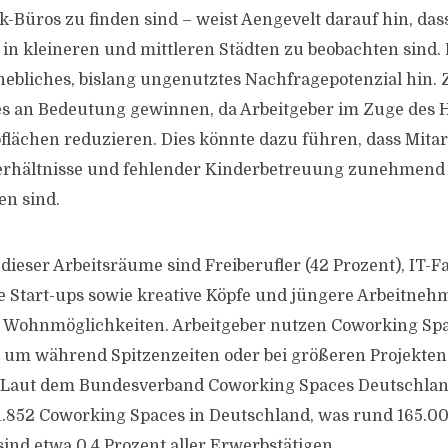
k-Büros zu finden sind – weist Aengevelt darauf hin, das
in kleineren und mittleren Städten zu beobachten sind.
rhebliches, bislang ungenutztes Nachfragepotenzial hin
s an Bedeutung gewinnen, da Arbeitgeber im Zuge des 
flächen reduzieren. Dies könnte dazu führen, dass Mita
rhältnisse und fehlender Kinderbetreuung zunehmend
en sind.
dieser Arbeitsräume sind Freiberufler (42 Prozent), IT-F
re Start-ups sowie kreative Köpfe und jüngere Arbeitneh
 Wohnmöglichkeiten. Arbeitgeber nutzen Coworking Spac
, um während Spitzenzeiten oder bei größeren Projekten
 Laut dem Bundesverband Coworking Spaces Deutschland
.852 Coworking Spaces in Deutschland, was rund 165.00
sind etwa 0,4 Prozent aller Erwerbstätigen.