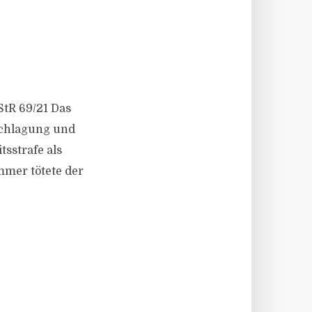
 StR 69/21 Das
schlagung und
sstrafe als
mmer tötete der