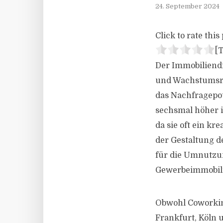
24. September 2024
Click to rate this 
[T
Der Immobiliendi
und Wachstumsra
das Nachfragepot
sechsmal höher is
da sie oft ein kr
der Gestaltung d
für die Umnutzun
Gewerbeimmobil
Obwohl Coworkin
Frankfurt, Köln 