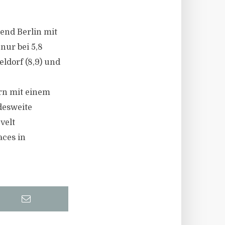
rend Berlin mit
nur bei 5,8
ldorf (8,9) und
rn mit einem
desweite
velt
aces in