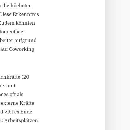
s die höchsten
 Diese Erkenntnis
. Zudem könnten
Homeoffice-
rbeiter aufgrund
 auf Coworking
achkräfte (20
mer mit
es oft als
 externe Kräfte
 gibt es Ende
0 Arbeitsplätzen