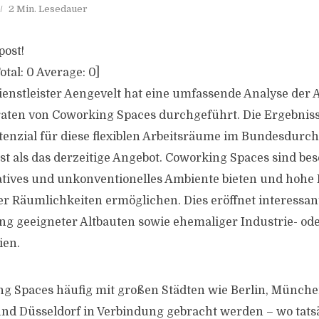
2 Min. Lesedauer
post!
otal:
0
Average:
0
]
enstleister Aengevelt hat eine umfassende Analyse der
ten von Coworking Spaces durchgeführt. Die Ergebnisse
enzial für diese flexiblen Arbeitsräume im Bundesdurchs
t als das derzeitige Angebot. Coworking Spaces sind beso
eatives und unkonventionelles Ambiente bieten und hohe Fl
er Räumlichkeiten ermöglichen. Dies eröffnet interessa
g geeigneter Altbauten sowie ehemaliger Industrie- od
ien.
g Spaces häufig mit großen Städten wie Berlin, Münch
und Düsseldorf in Verbindung gebracht werden – wo tats