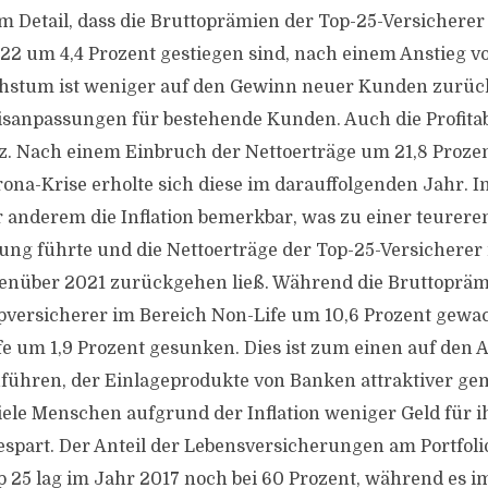
im Detail, dass die Bruttoprämien der Top-25-Versicherer
22 um 4,4 Prozent gestiegen sind, nach einem Anstieg v
chstum ist weniger auf den Gewinn neuer Kunden zurüc
isanpassungen für bestehende Kunden. Auch die Profitabil
z. Nach einem Einbruch der Nettoerträge um 21,8 Proze
ona-Krise erholte sich diese im darauffolgenden Jahr. 
r anderem die Inflation bemerkbar, was zu einer teurere
ng führte und die Nettoerträge der Top-25-Versicherer
genüber 2021 zurückgehen ließ. Während die Bruttopräm
versicherer im Bereich Non-Life um 10,6 Prozent gewac
ife um 1,9 Prozent gesunken. Dies ist zum einen auf den 
führen, der Einlageprodukte von Banken attraktiver ge
ele Menschen aufgrund der Inflation weniger Geld für i
espart. Der Anteil der Lebensversicherungen am Portfoli
 25 lag im Jahr 2017 noch bei 60 Prozent, während es i