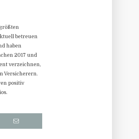
 größten
Aktuell betreuen
und haben
schen 2017 und
ent verzeichnen,
n Versicherern.
ren positiv
os.