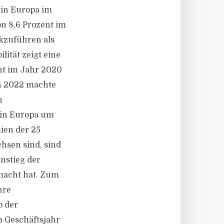
 in Europa im
on 8,6 Prozent im
kzuführen als
ität zeigt eine
nt im Jahr 2020
In 2022 machte
n
 in Europa um
ien der 25
hsen sind, sind
Anstieg der
macht hat. Zum
hre
o der
m Geschäftsjahr