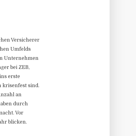
chen Versicherer
schen Umfelds
ßten Unternehmen
ger bei ZEB,
ins erste
krisenfest sind.
Anzahl an
 haben durch
macht. Vor
hr blicken.