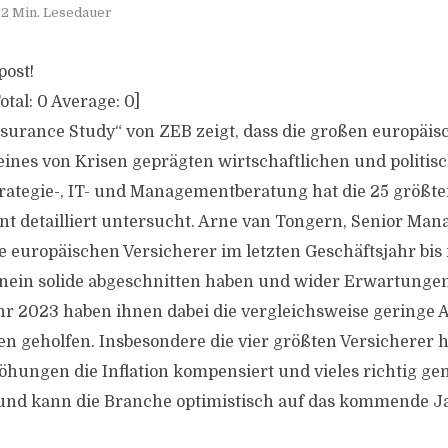
2 Min. Lesedauer
post!
otal:
0
Average:
0
]
surance Study“ von ZEB zeigt, dass die großen europäis
eines von Krisen geprägten wirtschaftlichen und politi
 Strategie-, IT- und Managementberatung hat die 25 grö
t detailliert untersucht. Arne van Tongern, Senior Mana
 die europäischen Versicherer im letzten Geschäftsjahr bis 
nein solide abgeschnitten haben und wider Erwartungen 
hr 2023 haben ihnen dabei die vergleichsweise geringe 
n geholfen. Insbesondere die vier größten Versicherer
höhungen die Inflation kompensiert und vieles richtig ge
und kann die Branche optimistisch auf das kommende Ja