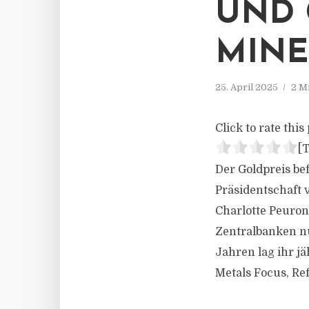
UND 
MIN
25. April 2025
2 M
Click to rate this 
[T
Der Goldpreis be
Präsidentschaft v
Charlotte Peuro
Zentralbanken nun
Jahren lag ihr j
Metals Focus, Re