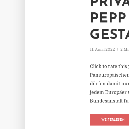
PRIV
PEPP
GEST
11. April 2022
2 Mi
Click to rate thi
Paneuropäischen
dürfen damit nun
jedem Europäer u
Bundesanstalt für
WEITERLESEN