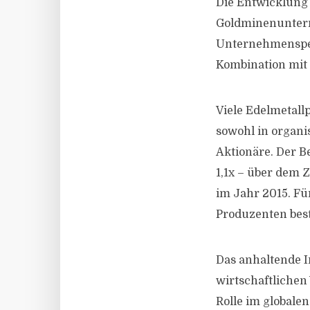
Die Entwicklung 
Goldminenuntern
Unternehmensperf
Kombination mit 
Viele Edelmetallp
sowohl in organ
Aktionäre. Der B
1,1x – über dem 
im Jahr 2015. Fü
Produzenten best
Das anhaltende I
wirtschaftlichen
Rolle im globale