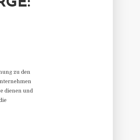
RGE:
rdnung zu den
 Unternehmen
ge dienen und
die