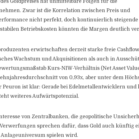
des Goldpreises hat unmittelbare Folgen für die
ehmen. Zwar ist die Korrelation zwischen Preis und
ormance nicht perfekt, doch kontinuierlich steigende 
stabilen Betriebskosten könnten die Margen deutlich ve
roduzenten erwirtschaften derzeit starke freie Cashflows
isches Wachstum und Akquisitionen als auch in Ausschü
ewertungsmaßstab Kurs-NIW-Verhältnis (Net Asset Value) 
Zehnjahresdurchschnitt von 0,93x, aber unter dem Höchs
r Peuron ist klar: Gerade bei Edelmetallentwicklern und 
eht weiteres Aufwärtspotenzial.
nteresse von Zentralbanken, die geopolitische Unsicherh
 Verwerfungen sprechen dafür, dass Gold auch künftig 
n Anlageuniversum spielen wird.