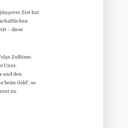
jüngerer Zeit hat
schaftlichen
tät – diese
olge Zuflüsse,
ro Unze.
ts und den
e beim Gold“, so
zent zu.