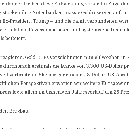
lenländer treiben diese Entwicklung voran: Im Zuge der
g stocken ihre Notenbanken massiv Goldreserven auf. In 
von Ex-Präsident Trump – und die damit verbundenen wirt
e Inflation, Rezessionsrisiken und systemische Instabili
s befeuert.
reagieren: Gold-ETFs verzeichneten nun elf Wochen in F
s durchbrach erstmals die Marke von 3.300 US-Dollar p
weit verbreiteten Skepsis gegenüber US-Dollar, US-Asse
aftlichen Perspektiven erwarten wir weitere Kursgewinn
preis legte allein im bisherigen Jahresverlauf um 25 Pro
 den Bergbau