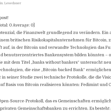
in. Lesedauer
post!
otal:
0
Average:
0
]
Potenzial, die Finanzwelt grundlegend zu verändern. Ein 
nem britischen Risikokapitalunternehmen für Bitcoin, z
 auf, in der Bitcoin und verwandte Technologien das F
d benutzerzentriertes Bankensystem bilden könnten – oh
ie mit dem Titel „banks without bankers“ untersucht neue
echnologien, die eine „Bitcoin-backed Bank“ ermöglichen
 in seiner Studie zwei technische Protokolle, die die Vis
f Basis von Bitcoin realisieren könnten: Fedimint und 
 Open-Source-Protokoll, das es Gemeinschaften ermöglich
privaten Gemeinschaftsbanken zu errichten. Es besteht 