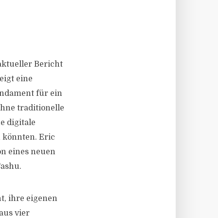
aktueller Bericht
eigt eine
undament für ein
ne traditionelle
 digitale
 könnten. Eric
ion eines neuen
Cashu.
t, ihre eigenen
aus vier