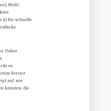
n), Multi-
ckten
 2) für schnelle
rafische
nt. Daher
e,
rde es
rtem Service
igt auf, wie
en könnten, die