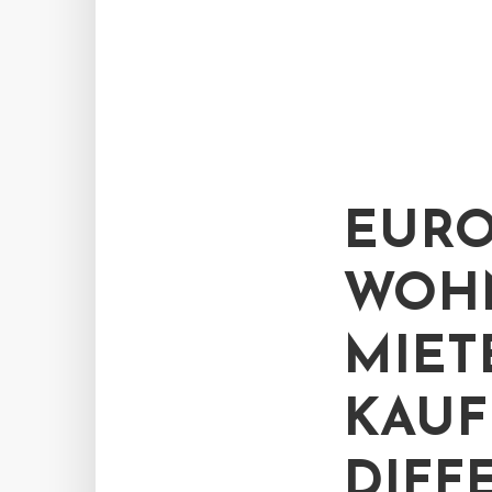
EURO
WOHN
MIET
KAUF
DIFF