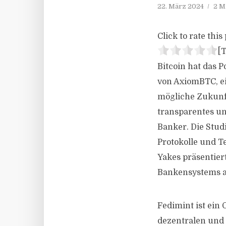
22. März 2024
2 M
Click to rate this 
[T
Bitcoin hat das 
von AxiomBTC, ei
mögliche Zukunft
transparentes un
Banker. Die Stud
Protokolle und T
Yakes präsentiert
Bankensystems au
Fedimint ist ein
dezentralen und 