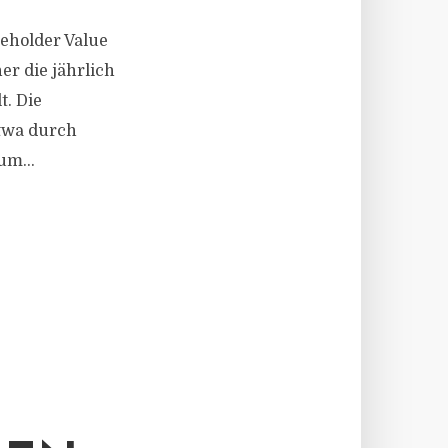
reholder Value
r die jährlich
t. Die
etwa durch
um...