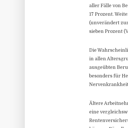
aller Fälle von 
17 Prozent. Weit
(unverändert zu
sieben Prozent (V
Die Wahrscheinli
in allen Altersg
ausgeübten Beruf
besonders für Her
Nervenkrankheite
Ältere Arbeitneh
eine vergleichs
Rentenversicheru