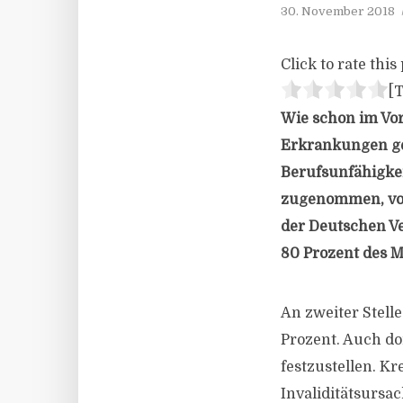
30. November 2018
Click to rate this 
[T
Wie schon im Vo
Erkrankungen geh
Berufsunfähigkei
zugenommen, von
der Deutschen Ve
80 Prozent des M
An zweiter Stell
Prozent. Auch do
festzustellen. Kr
Invaliditätsursa