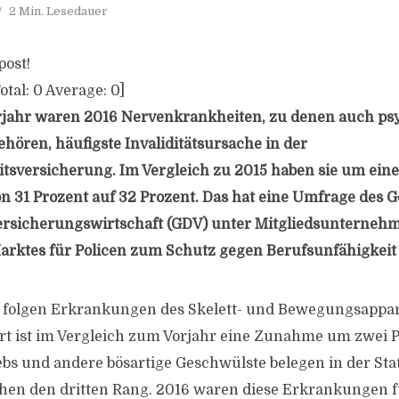
2 Min. Lesedauer
post!
otal:
0
Average:
0
]
rjahr waren 2016 Nervenkrankheiten, zu denen auch ps
ören, häufigste Invaliditätsursache in der
tsversicherung. Im Vergleich zu 2015 haben sie um ein
 31 Prozent auf 32 Prozent. Das hat eine Umfrage des 
rsicherungswirtschaft (GDV) unter Mitgliedsunternehm
arktes für Policen zum Schutz gegen Berufsunfähigkeit 
e folgen Erkrankungen des Skelett- und Bewegungsappar
rt ist im Vergleich zum Vorjahr eine Zunahme um zwei 
ebs und andere bösartige Geschwülste belegen in der Stat
chen den dritten Rang. 2016 waren diese Erkrankungen f