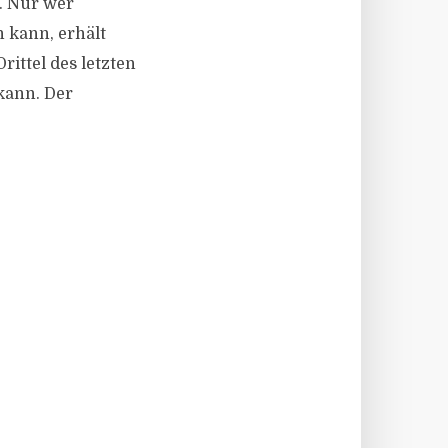
. Nur wer
 kann, erhält
rittel des letzten
kann. Der