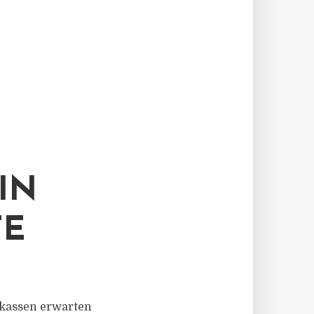
IN
TE
arkassen erwarten