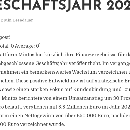
ESCHÄFTSJAHR 20
2 Min. Lesedauer
post!
otal:
0
Average:
0
]
attform Mintos hat kürzlich ihre Finanzergebnisse für d
geschlossene Geschäftsjahr veröffentlicht. Im vergan
rnehmen ein bemerkenswertes Wachstum verzeichnen u
chen. Diese positive Entwicklung ist auf strategische 
s sowie einen starken Fokus auf Kundenbindung und -zu
Mintos berichtete von einem Umsatzanstieg um 30 Proze
uro beläuft, verglichen mit 8,8 Millionen Euro im Jahr 2
ttform einen Nettogewinn von über 650.000 Euro, nachde
000 Euro verzeichnet wurde.