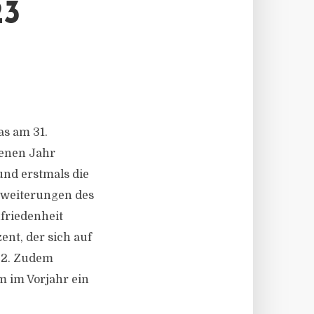
23
as am 31.
genen Jahr
nd erstmals die
Erweiterungen des
friedenheit
nt, der sich auf
022. Zudem
m im Vorjahr ein