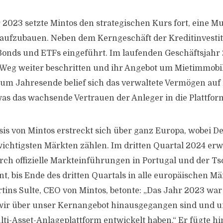
 2023 setzte Mintos den strategischen Kurs fort, eine Mu
 aufzubauen. Neben dem Kerngeschäft der Kreditinvest
Bonds und ETFs eingeführt. Im laufenden Geschäftsjahr 
 Weg weiter beschritten und ihr Angebot um Mietimmobi
Zum Jahresende belief sich das verwaltete Vermögen auf
was das wachsende Vertrauen der Anleger in die Plattfor
sis von Mintos erstreckt sich über ganz Europa, wobei 
ichtigsten Märkten zählen. Im dritten Quartal 2024 erw
rch offizielle Markteinführungen in Portugal und der T
t, bis Ende des dritten Quartals in alle europäischen Mä
tins Sulte, CEO von Mintos, betonte: „Das Jahr 2023 war
wir über unser Kernangebot hinausgegangen sind und u
i-Asset-Anlageplattform entwickelt haben.“ Er fügte hin