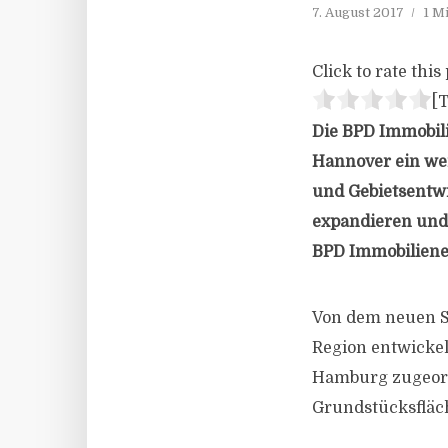
7. August 2017
1 M
Click to rate this 
[T
Die BPD Immobili
Hannover ein weit
und Gebietsentwi
expandieren und 
BPD Immobilienen
Von dem neuen S
Region entwickel
Hamburg zugeord
Grundstücksfläch