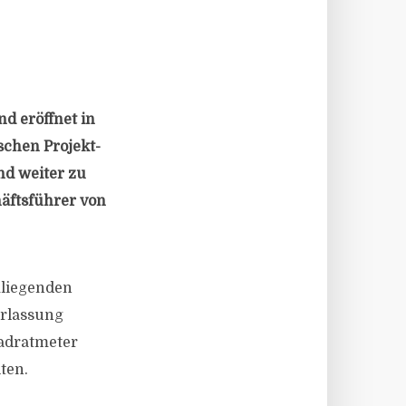
d eröffnet in
schen Projekt-
nd weiter zu
häftsführer von
mliegenden
erlassung
adratmeter
ten.