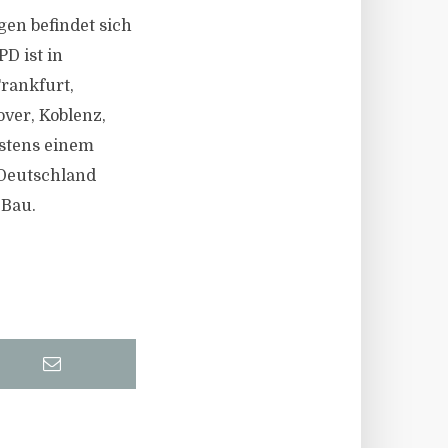
en befindet sich
D ist in
rankfurt,
ver, Koblenz,
stens einem
 Deutschland
 Bau.