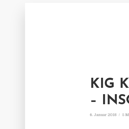
KIG 
– IN
6. Januar 2018
5 M